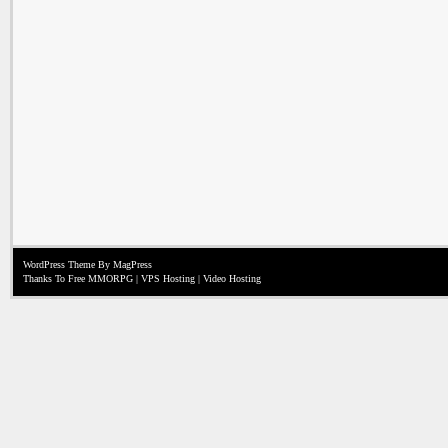
WordPress Theme
By MagPress
Thanks To
Free MMORPG
|
VPS Hosting
|
Video Hosting