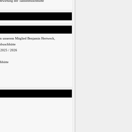
 Bewirtung der Tannenbuschhütte
n unserem Mitglied Benjamin Hertweck,
nbuschhütte
n 2025 / 2026
hhütte