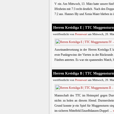
V ein. Am Mittwoch, 13. März hatte unsere fünf
Iffezheim mit 7:3 recht deutlich. Nach den Dopp
7:2 aus. Hannes Illy und Xenia Maier blieben in 
Herren Kreisliga E | TTC Muggenstu
veröffentlicht von
Pressewart
am Mittwoch, 20. Mär
Auseinandersetzung in der Herren Kreisliga E k
erste Punktgewinn der Vierten in der Rückrunde
Fünften antreten. Es war ein spannendes Match, be
Herren Kreisliga B | TTC Muggen
veröffentlicht von
Pressewart
am Mittwoch, 20. Mär
Mannschaft des TTC im Heimspiel gegen Durme
nichts zu holen an diesem Abend. Durmershei
Grund konnte je ein Spiel für Muggensturm siegr
im sicheren Mittelfeld.Einzelbilanzen:Doppel: ...