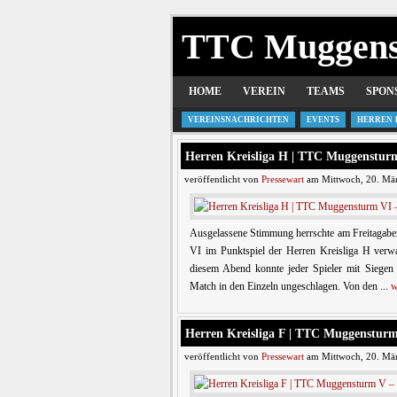
TTC Muggen
HOME
VEREIN
TEAMS
SPON
VEREINSNACHRICHTEN
EVENTS
HERREN 
Herren Kreisliga H | TTC Muggens
veröffentlicht von
Pressewart
am Mittwoch, 20. Mär
Ausgelassene Stimmung herrschte am Freitagabe
VI im Punktspiel der Herren Kreisliga H verwa
diesem Abend konnte jeder Spieler mit Siegen 
Match in den Einzeln ungeschlagen. Von den ...
w
Herren Kreisliga F | TTC Muggens
veröffentlicht von
Pressewart
am Mittwoch, 20. Mär