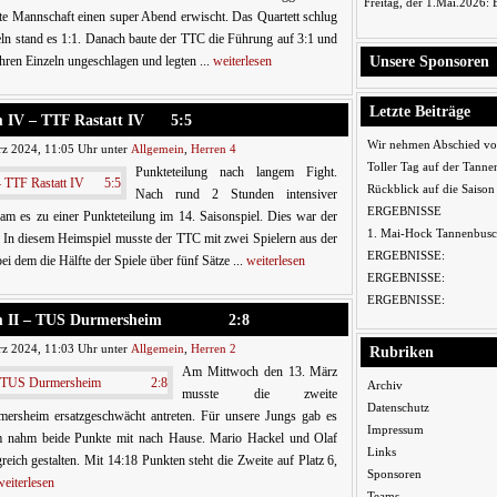
Freitag, der 1.Mai.2026:
te Mannschaft einen super Abend erwischt. Das Quartett schlug
eln stand es 1:1. Danach baute der TTC die Führung auf 3:1 und
Unsere Sponsoren
ihren Einzeln ungeschlagen und legten ...
weiterlesen
Letzte Beiträge
rm IV – TTF Rastatt IV 5:5
Wir nehmen Abschied vo
z 2024, 11:05 Uhr unter
Allgemein
,
Herren 4
Toller Tag auf der Tanne
Punkteteilung nach langem Fight.
Rückblick auf die Saiso
Nach rund 2 Stunden intensiver
ERGEBNISSE
am es zu einer Punkteteilung im 14. Saisonspiel. Dies war der
1. Mai-Hock Tannenbusc
. In diesem Heimspiel musste der TTC mit zwei Spielern aus der
ERGEBNISSE:
i dem die Hälfte der Spiele über fünf Sätze ...
weiterlesen
ERGEBNISSE:
ERGEBNISSE:
sturm II – TUS Durmersheim 2:8
z 2024, 11:03 Uhr unter
Allgemein
,
Herren 2
Rubriken
Am Mittwoch den 13. März
Archiv
musste die zweite
Datenschutz
rsheim ersatzgeschwächt antreten. Für unsere Jungs gab es
Impressum
m nahm beide Punkte mit nach Hause. Mario Hackel und Olaf
Links
eich gestalten. Mit 14:18 Punkten steht die Zweite auf Platz 6,
Sponsoren
weiterlesen
Teams