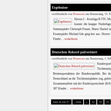
Ergebnisse
veröffentlicht von
Pressewart
am Donnerstag, 15. F
Herren I - Kreisliga B TTC Mu
konnte die knappe Niederlag
Stammspieler Christoph Praum, Mario Hackel un
Ersatzspieler Michael Ade ging leer aus. Herre
Fünfte ...
weiterlesen
Deutschen Rekord pulverisiert
veröffentlicht von
Pressewart
am Donnerstag, 1. Fe
Kinderspo
Tischtenni
Breitensportaktion der Bundesrepublik. Bei 
Deutschland an die Tischtennisplatten zog, geh
Zusammenarbeit mit der Kindersportschule (KiSS
307 Kinder ...
weiterlesen
Seite 16 von 27:
« Erste
«
13
14
15