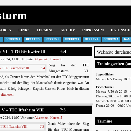
sturm
SOREN
LINKS
TERMINE
ARCHIV
IMPRESSUM
DATENSCH
1
HERREN 2
HERREN 3
HERREN 4
HERREN 5
HERREN 6
HERREN 7
DAM
turm VI – TTG Bischweier III 6:4
z 2024, 11:09 Uhr unter
Allgemein
,
Herren 6
Trainingszeiten (a
Sieg für den TTC
Muggensturm VI.
Jugendliche:
nd, als Carsten Kraus den Matchball für den TTC Muggensturm
Mittwoch & Freitag 18:0
ndelte und der Sieg der Mannschaft damit eingetütet war. An
Erwachsene:
zum Erfolg beitragen. Kapitän Carsten Kraus blieb in diesem
Montag: Ü50 ab 20:15 – 
eiterlesen
Dienstag 20:30 – 00:00 
Mittwoch 20:00 – 00:00 
Freitag 20:00 – 00:00 Uh
turm V – TTC Iffezheim VIII 7:3
z 2024, 11:07 Uhr unter
Allgemein
,
Herren 5
Termine
Xenia Maier tütete den Sieg
für den TTC Muggensturm