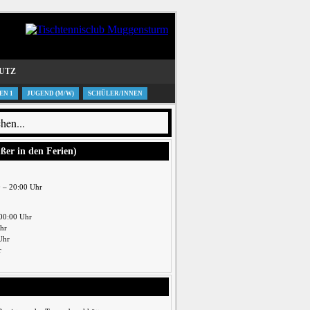
UTZ
EN 1
JUGEND (M/W)
SCHÜLER/INNEN
ußer in den Ferien)
0 – 20:00 Uhr
00:00 Uhr
Uhr
Uhr
r