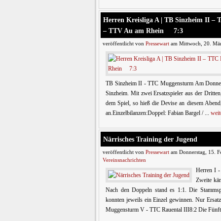
Herren Kreisliga A | TB Sinzheim 
– TTV Au am Rhein 7:3
veröffentlicht von
Pressewart
am Mittwoch, 20. Mär
TB Sinzheim II - TTC Muggensturm Am Donnersta
Sinzheim. Mit zwei Ersatzspieler aus der Dritte
dem Spiel, so hieß die Devise an diesem Abend,
an.Einzelbilanzen:Doppel: Fabian Bargel / ...
weit
Närrisches Training der Jugend
veröffentlicht von
Pressewart
am Donnerstag, 15. F
Vereinsnachrichten
Herren I 
Zweite käm
Nach den Doppeln stand es 1:1. Die Stammsp
konnten jeweils ein Einzel gewinnen. Nur Ersat
Muggensturm V - TTC Rauental III8:2 Die Fünft