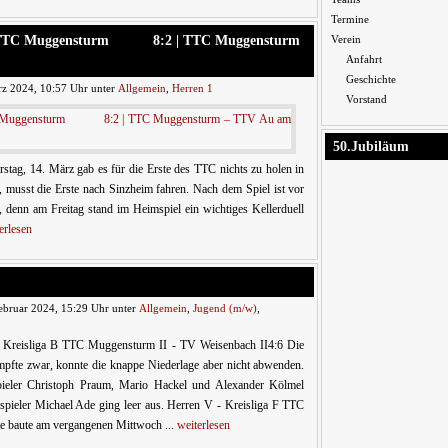
Termine
II – TTC Muggensturm 8:2 | TTC Muggensturm
Verein
Anfahrt
Geschichte
z 2024, 10:57 Uhr unter
Allgemein
,
Herren 1
Vorstand
50.Jubiläum
g, 14. März gab es für die Erste des TTC nichts zu holen in
n, musst die Erste nach Sinzheim fahren. Nach dem Spiel ist vor
 denn am Freitag stand im Heimspiel ein wichtiges Kellerduell
erlesen
ebruar 2024, 15:29 Uhr unter
Allgemein
,
Jugend (m/w)
,
- Kreisliga B TTC Muggensturm II - TV Weisenbach II4:6 Die
pfte zwar, konnte die knappe Niederlage aber nicht abwenden.
ieler Christoph Praum, Mario Hackel und Alexander Kölmel
zspieler Michael Ade ging leer aus. Herren V - Kreisliga F TTC
e baute am vergangenen Mittwoch ...
weiterlesen