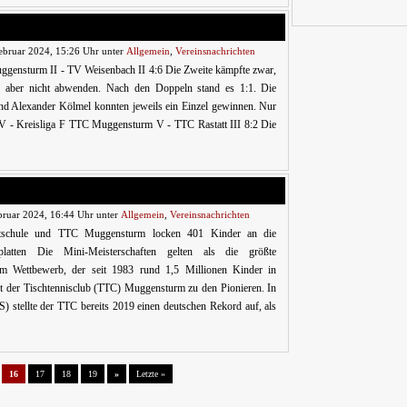
ebruar 2024, 15:26 Uhr unter
Allgemein
,
Vereinsnachrichten
ggensturm II - TV Weisenbach II 4:6 Die Zweite kämpfte zwar,
e aber nicht abwenden. Nach den Doppeln stand es 1:1. Die
d Alexander Kölmel konnten jeweils ein Einzel gewinnen. Nur
n V - Kreisliga F TTC Muggensturm V - TTC Rastatt III 8:2 Die
bruar 2024, 16:44 Uhr unter
Allgemein
,
Vereinsnachrichten
rtschule und TTC Muggensturm locken 401 Kinder an die
splatten Die Mini-Meisterschaften gelten als die größte
dem Wettbewerb, der seit 1983 rund 1,5 Millionen Kinder in
ört der Tischtennisclub (TTC) Muggensturm zu den Pionieren. In
) stellte der TTC bereits 2019 einen deutschen Rekord auf, als
16
17
18
19
»
Letzte »