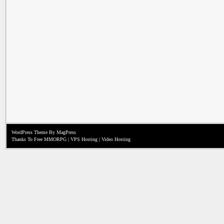
WordPress Theme
By MagPress
Thanks To
Free MMORPG
|
VPS Hosting
|
Video Hosting