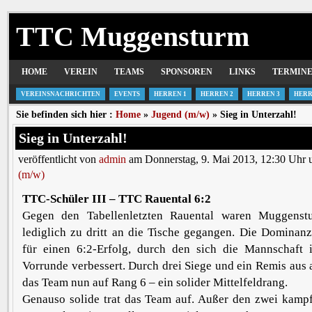
TTC Muggensturm
HOME
VEREIN
TEAMS
SPONSOREN
LINKS
TERMIN
VEREINSNACHRICHTEN
EVENTS
HERREN 1
HERREN 2
HERREN 3
HERR
Sie befinden sich hier :
Home
»
Jugend (m/w)
» Sieg in Unterzahl!
Sieg in Unterzahl!
veröffentlicht von
admin
am Donnerstag, 9. Mai 2013, 12:30 Uhr 
(m/w)
TTC-Schüler III – TTC Rauental 6:2
Gegen den Tabellenletzten Rauental waren Muggenstu
lediglich zu dritt an die Tische gegangen. Die Dominan
für einen 6:2-Erfolg, durch den sich die Mannschaft 
Vorrunde verbessert. Durch drei Siege und ein Remis aus a
das Team nun auf Rang 6 – ein solider Mittelfeldrang.
Genauso solide trat das Team auf. Außer den zwei kampf