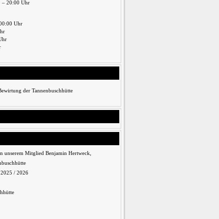
0 – 20:00 Uhr
00:00 Uhr
Uhr
Uhr
r
 Bewirtung der Tannenbuschhütte
n unserem Mitglied Benjamin Hertweck,
nbuschhütte
n 2025 / 2026
hhütte