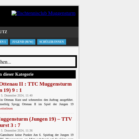
UTZ
EN 1
JUGEND (M/W)
SCHÜLER/INNEN
n dieser Kategorie
Ottenau II : TTC Muggensturm
 19) 9 : 1
 5. Dezember 2024, 11:40
 in Ottenau Kurz und schmerzlos den Auftrag ausgeführt.
erfolg Spvgg Ottenau II im Spiel der Jungen 19
weiterlesen
ggensturm (Jungen 19) – TTV
rst 3 : 7
 5. Dezember 2024, 11:36
Gamshurst keine Punkte Am 6. Spieltag der Jungen 19