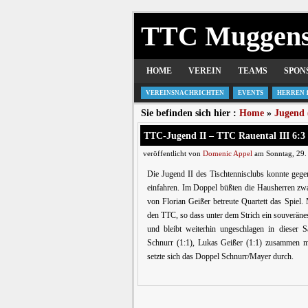
TTC Muggen
HOME
VEREIN
TEAMS
SPON
VEREINSNACHRICHTEN
EVENTS
HERREN 
Sie befinden sich hier :
Home
»
Jugend 
TTC-Jugend II – TTC Rauental III 6:3
veröffentlicht von
Domenic Appel
am Sonntag, 29.
Die Jugend II des Tischtennisclubs konnte gege
einfahren. Im Doppel büßten die Hausherren zwa
von Florian Geißer betreute Quartett das Spiel
den TTC, so dass unter dem Strich ein souverän
und bleibt weiterhin ungeschlagen in dieser 
Schnurr (1:1), Lukas Geißer (1:1) zusammen 
setzte sich das Doppel Schnurr/Mayer durch.