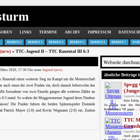
sturm
SOREN
LINKS
TERMINE
ARCHIV
IMPRESSUM
DATENSCH
1
HERREN 2
HERREN 3
HERREN 4
HERREN 5
HERREN 6
HERREN 7
DAM
(m/w)
» TTC-Jugend II – TTC Rauental III 6:3
 März 2020, 17:30 Uhr unter
Jugend (m/w)
ähnliche Beiträge i
n Rauental einen weiteren Sieg im Kampf um die Meisterschaft
Spvgg 
r auch einen der zwei Punkte ein, doch danach beherrschte das
(Jungen
. Mit Ausnahme von zwei Einzeln gingen alle weiteren Zähler an
Gepostet Am
es 6:3 stand. So wahrte die Muggensturmer Jugend ihren Nimbus
Kein Erfolg
Saison! Die Punkte fuhren die beiden Spitzenspieler Dominik
So könnte man den Heim
Bezirksklasse VR gegen ...
mit Patrick Mayer (1:0) und Kevin Wegmann (2:0) ein. Zudem
TTC Mu
Gamshu
Gepostet Am
Auch gegen 