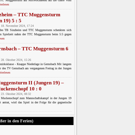
r TTC Muggensturm am Mittwochabend auf die Gäste vom
terlesen
zheim – TTC Muggensturm
 19) 5 : 5
 18. November 2024, 17:24
 des TB Sinzheim und TTC Muggensturm schenkten sich
en Spielzeit nahm der TTC Muggensturm beim 5:5 gegen
esen
rnsbach – TTC Muggensturm 6
 28. Oktober 2024, 15:26
zirksklasse - Knappe Niederlage in Gernsbach Mit langem
er des TV Gernsbach am vergangenen Freitag in der Jungen
iterlesen
ggensturm II (Jungen 19) –
ckenschopf 10 : 0
 23. Oktober 2024, 08:32
Muckenschopf zum Mannschaftskampf in der Jungen 19
t antrat, wird das Spiel in der Folge für die gegnerische
ußer in den Ferien)