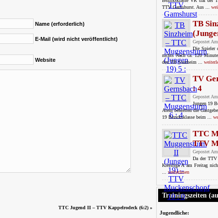
Bezirksklasse VR traf de
TTV Gamshurst. Aus ...
wei
TB Sin
Name (erforderlich)
(Jungen
E-Mail (wird nicht veröffentlicht)
Gepostet Am
Die Spieler
nichts Nach ca. 120 Minut
Website
den TB Sinzheim ...
weiterl
TV Ge
: 4
Gepostet Am
Jungen 19 Be
Atem behielten die Gastgeb
19 Bezirksklasse beim ...
we
TTC Mu
TTV Mu
Gepostet Am
Da der TTV 
Kreisliga A am Freitag nich
...
weiterlesen
Trainingszeiten (a
TTC Jugend II – TTV Kappelrodeck (6:2)
»
Jugendliche: