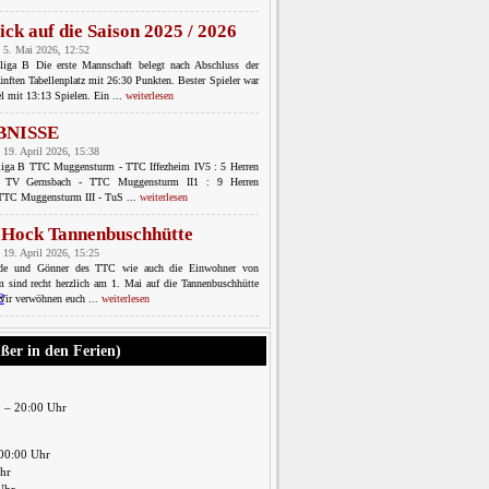
ick auf die Saison 2025 / 2026
 5. Mai 2026, 12:52
sliga B Die erste Mannschaft belegt nach Abschluss der
ünften Tabellenplatz mit 26:30 Punkten. Bester Spieler war
l mit 13:13 Spielen. Ein ...
weiterlesen
BNISSE
 19. April 2026, 15:38
sliga B TTC Muggensturm - TTC Iffezheim IV5 : 5 Herren
C TV Gernsbach - TTC Muggensturm II1 : 9 Herren
 TTC Muggensturm III - TuS ...
weiterlesen
-Hock Tannenbuschhütte
 19. April 2026, 15:25
nde und Gönner des TTC wie auch die Einwohner von
 sind recht herzlich am 1. Mai auf die Tannenbuschhütte
Wir verwöhnen euch ...
weiterlesen
ußer in den Ferien)
0 – 20:00 Uhr
00:00 Uhr
Uhr