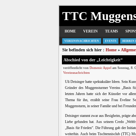
TTC Muggen
HOME
VEREIN
TEAMS
SPON
VEREINSNACHRICHTEN
EVENTS
HERREN 
Sie befinden sich hier :
Home
»
Allgeme
Abschied von der „Leichtigkeit“
veröffentlicht von
Domenic Appel
am Sonntag, 8. 
Vereinsnachrichten
Uli Deisinger hatte spektakuläre Ideen. Sein Kun
Gründer des Muggensturmer Vereins „Basis für 
letzten Jahren hatte sich der Künstler vor alle
Thema für ihn, erzählt seine Frau Eveline Se
Muggensturm, in seiner Familie und bei Freunde
Deisinger stammt zwar aus Besigheim, prägte abe
Liebe gefunden hat. Aus seinem Credo „Weltfri
„Basis für Frieden“. Die Führung gab der Initiat
weiterhin. Auch beim Tischtennisclub (TTC) Mug