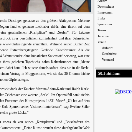
Archiv
Datenschutz
Impressum
Links
lsreiche Deisinger genauso zu den größten Aktivposten. Mehrere
Sponsoren
egion fand er genauso Liebhaber dafür, eine thront auf dem
Teams
eine geschaffenen „Kraftplätze“ und „Seelen“. Für Letztere
Termine
usdruck ihrer persönlichen Zufriedenheit und ihrer Sehnsüchte.
Verein
 www.ulideisinger.de ersichtlich. Während seiner Bühler Zeit
Anfahrt
bende Extrembergsteigerin Gerlinde Kaltenbrunner. Als die
Geschichte
14 Achttausender ohne künstlichen Sauerstoff bezwang, war eine
Vorstand
tt ihres geliebten Tagebuchs nahm Kaltenbrunner eine „kleine
rn dabei hatte. Ich wusste damals sofort, dass sie in die Seele’
50.Jubiläum
bei einem Vortrag in Muggensturm, wie sie das 30 Gramm leichte
ohen Gipfel ablegte.
tprojekt dank der Taucher Martina Adam-Karle und Ralph Karle.
r Celebessee eine weitere „Seele“. Im Optimalfall sank sie bis
iden Extremen des Kunstprojekts 14831 Meter! „Uli hat auf dem
r Erde Spuren seiner Visionen hinterlassen“, sagt Eveline Seiler
e eine große Lücke.“
r etwas ab von seinen „Kraftplätzen“ und „Botschaftern des
kommentierte: „Deine Kunst braucht diese durchgeknallte Welt