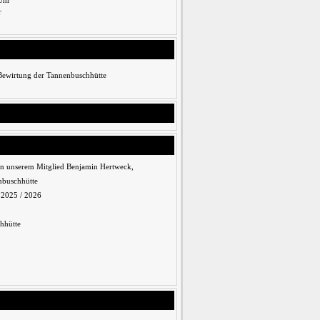
Uhr
r
 Bewirtung der Tannenbuschhütte
n unserem Mitglied Benjamin Hertweck,
nbuschhütte
n 2025 / 2026
hhütte