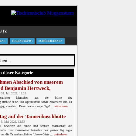
UTZ
EN 1
JUGEND (M/W)
SCHÜLER/INNEN
n dieser Kategorie
hmen Abschied von unserem
ed Benjamin Hertweck,
 28. Juli 2026, 12:28
erzlichen Menschen aus der Mitte des
ng strahlte er bei uns Optimismus sowie Zuversicht aus. Er
geglichenheit. Benni war ein super Typ! ...
weiterlesen
 Tag auf der Tannenbuschhütte
 5. Mai 2026, 12:53
bewirtete die fünfte und sechste Mannschaft die
hütte. Bei Kaiserwetter herrschte den ganzen Tag reges
 um die Tannenbuschhütte. Unsere Gäste ...
weiterlesen