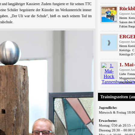
ft und langjähriger Kassierer. Zudem fungierte er für seinen TTC
Rückbl
Seine Schüler begeisterte der Künstler im Werkunterricht immer
Gepostet Am
fgaben. „Der Uli war die Schule“, hieß es nach seinem Tod im
Herren Krei
ealschule.
Saison den f
Fabian Barge
ERGE
Gepostet Am
Herren Krei
Kreisliga 
Kreisliga D
1. Mai
Gepostet Am
Liebe Freu
Muggensturm
eingeladen. 
Trainingszeiten (a
Jugendliche:
Mittwoch & Freitag 18:0
Erwachsene:
Montag: Ü50 ab 20:15 – 
Dienstag 20:30 – 00:00 