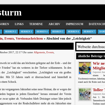
sturm
SOREN
LINKS
TERMINE
ARCHIV
IMPRESSUM
DATENSCH
1
HERREN 2
HERREN 3
HERREN 4
HERREN 5
HERREN 6
HERREN 7
DAM
in
,
Events
,
Vereinsnachrichten
» Abschied von der „Leichtigkeit“
Oktober 2017, 22:17 Uhr unter
Allgemein
,
Events
,
ähnliche Beiträge i
Wir ne
stwerk ist wohl das am höchsten gelegene auf der Erde – und der
Mitgli
Frieden“ hat ein weiteres in der Tiefsee schlummern. In den
m der „Leichtigkeit“ verschrieben. „Leichtigkeit war ein großes
Gepostet Am
einem h
iler. Mit 53 Jahren starb er überraschend und hinterließ in
Tischtennisvereines.Jahrela
n einen Schock.
stand auch für Ruhe und Aus
r im vergangenen Jahrzehnt seine neue Heimat, die er wegen der
Toller
eden beginnt in jedem Einzelnen“ heraus entstand der Verein
Gepostet Am
Am 1. Mai 
or zwar später ab. Verbunden blieb Deisinger seiner Idee jedoch
Tannenbusch
gensturm war der Realschullehrer mehr als ein Jahrzehnt eine
Treiben rund