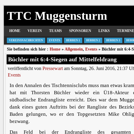
TTC Muggensturm
HOME
VEREIN
TEAMS
SPONSOREN
LINKS
TERMIN
VEREINSNACHRICHTEN
EVENTS
HERREN 1
HERREN 2
HERREN 3
HERR
Sie befinden sich hier :
Home
»
Allgemein
,
Events
» Büchler mit 6:4-S
Büchler mit 6:4-Siegen auf Mittelfeldrang
veröffentlicht von
Pressewart
am Sonntag, 26. Juni 2016, 21:37 U
Events
In den Annalen des Tischtennisclubs muss man etwas kra
hat mit Thorsten Büchler wieder ein Ü18-Akteur 
südbadische Endrangliste erreicht. Dies war dem Mugge
dank eines guten Auftritts bei der Rangliste des Bezirk
Baden gelungen, wo er den Topgesetzten Mike Ohli
bezwang.
Das Feld bei der Endrangliste des gesamten