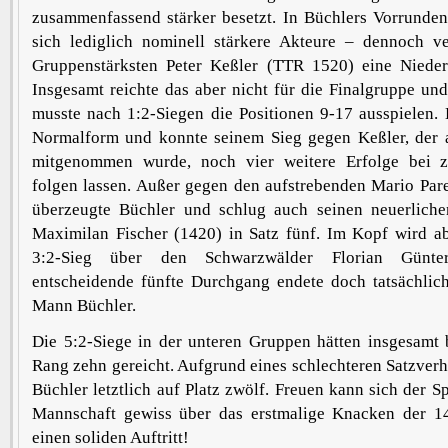
zusammenfassend stärker besetzt. In Büchlers Vorrunde
sich lediglich nominell stärkere Akteure – dennoch 
Gruppenstärksten Peter Keßler (TTR 1520) eine Nieder
Insgesamt reichte das aber nicht für die Finalgruppe un
musste nach 1:2-Siegen die Positionen 9-17 ausspielen. D
Normalform und konnte seinem Sieg gegen Keßler, der 
mitgenommen wurde, noch vier weitere Erfolge bei z
folgen lassen. Außer gegen den aufstrebenden Mario Par
überzeugte Büchler und schlug auch seinen neuerlich
Maximilan Fischer (1420) in Satz fünf. Im Kopf wird ab
3:2-Sieg über den Schwarzwälder Florian Günte
entscheidende fünfte Durchgang endete doch tatsächlic
Mann Büchler.
Die 5:2-Siege in der unteren Gruppen hätten insgesamt 
Rang zehn gereicht. Aufgrund eines schlechteren Satzverhä
Büchler letztlich auf Platz zwölf. Freuen kann sich der S
Mannschaft gewiss über das erstmalige Knacken der 
einen soliden Auftritt!