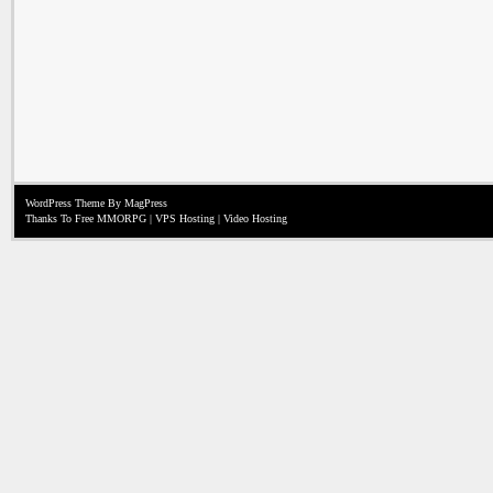
WordPress Theme
By MagPress
Thanks To
Free MMORPG
|
VPS Hosting
|
Video Hosting