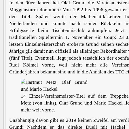
In den 90er Jahren hat Olaf Grund die Vereinsmeister
Muggensturm dominiert: Von 1992 bis 1996 gewann er 
den Titel. Später weilte der Mathematik-Lehrer b
Niederlanden und konnte nach seiner Rückkehr n
Erfolgsserie beim Tischtennisclub anknüpfen. Jetz
traditionellen Spieltermin 1. November ein Coup: 23 J
letzten Einzelmeisterschaft eroberte Grund seinen sechst
Jährige gilt damit nun offiziell als alleiniger Rekordhalte
(fünf Titel). Eventuell liegt jedoch tatsächlich der ebenfa
Rudi Kölmel vorne, weil nicht mehr alle Vereins
Gründerjahren bekannt sind und in die Annalen des TTC e
14 Einzel-Vereinsmeister-Titel auf dem Treppch
Metz (von links), Olaf Grund und Mario Hackel li
mehr weit vorne.
Unabhängig davon gibt es 2019 keinen Zweifel am verdi
Grund: Nachdem er das direkte Duell mit Hackel t