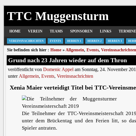
TTC Muggensturm
HOME
VEREIN
TEAMS
SPONSOREN
LINKS
TERMIN
VEREINSNACHRICHTEN
EVENTS
HERREN 1
HERREN 2
HERREN 3
HERR
Sie befinden sich hier :
Home
»
Allgemein
,
Events
,
Vereinsnachrichte
Grund nach 23 Jahren wieder auf dem Thron
veröffentlicht von
Domenic Appel
am Sonntag, 24. November 201
unter
Allgemein
,
Events
,
Vereinsnachrichten
Xenia Maier verteidigt Titel bei TTC-Vereinsme
Die Teilnehmer der TTC-Vereinsmeisterschaft 2019
unter dem Brückentag und den Ferien litt, so da
Spieler antraten.