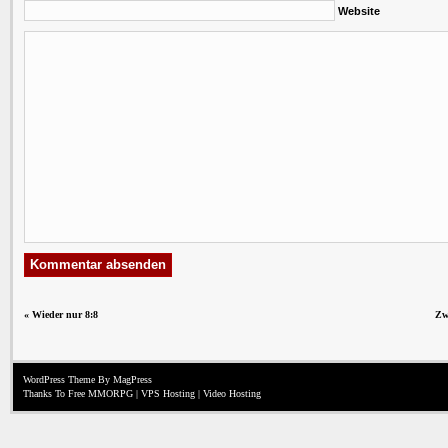
Website
«
Wieder nur 8:8
Zw
WordPress Theme
By MagPress
Thanks To
Free MMORPG
|
VPS Hosting
|
Video Hosting