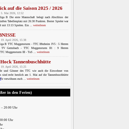
ick auf die Saison 2025 / 2026
 5. Mai 2026, 12:52
sliga B Die erste Mannschaft belegt nach Abschluss der
ünften Tabellenplatz mit 26:30 Punkten. Bester Spieler war
l mit 13:13 Spielen. Ein ...
weiterlesen
BNISSE
 19. April 2026, 15:38
sliga B TTC Muggensturm - TTC Iffezheim IV5 : 5 Herren
C TV Gernsbach - TTC Muggensturm II1 : 9 Herren
 TTC Muggensturm III - TuS ...
weiterlesen
-Hock Tannenbuschhütte
 19. April 2026, 15:25
nde und Gönner des TTC wie auch die Einwohner von
 sind recht herzlich am 1. Mai auf die Tannenbuschhütte
Wir verwöhnen euch ...
weiterlesen
ußer in den Ferien)
0 – 20:00 Uhr
00:00 Uhr
Uhr