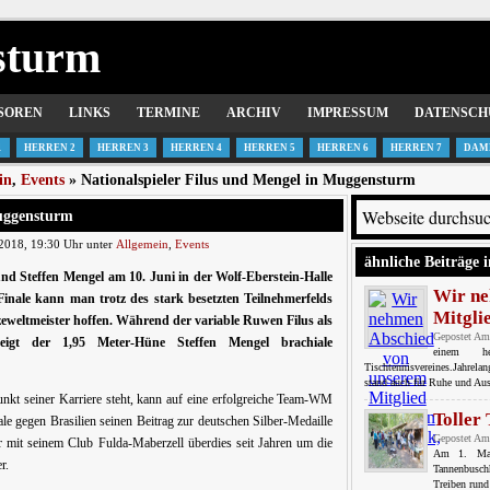
sturm
SOREN
LINKS
TERMINE
ARCHIV
IMPRESSUM
DATENSCH
1
HERREN 2
HERREN 3
HERREN 4
HERREN 5
HERREN 6
HERREN 7
DAM
in
,
Events
» Nationalspieler Filus und Mengel in Muggensturm
Muggensturm
2018, 19:30 Uhr unter
Allgemein
,
Events
ähnliche Beiträge i
 Steffen Mengel am 10. Juni in der Wolf-Eberstein-Halle
Wir ne
inale kann man trotz des stark besetzten Teilnehmerfelds
Mitgli
zeweltmeister hoffen. Während der variable Ruwen Filus als
Gepostet Am
zeigt der 1,95 Meter-Hüne Steffen Mengel brachiale
einem h
Tischtennisvereines.Jahrela
stand auch für Ruhe und Aus
kt seiner Karriere steht, kann auf eine erfolgreiche Team-WM
Toller
ale gegen Brasilien seinen Beitrag zur deutschen Silber-Medaille
Gepostet Am
 er mit seinem Club Fulda-Maberzell überdies seit Jahren um die
Am 1. Mai 
r.
Tannenbusch
Treiben rund