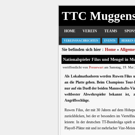
TTC Muggen
HOME
VEREIN
TEAMS
SPON
VEREINSNACHRICHTEN
EVENTS
HERREN 
Sie befinden sich hier :
Home
»
Allgeme
Nationalspieler Filus und Mengel in 
veröffentlicht von
Pressewart
am Samstag, 19. Mai 
Als Lokalmathadoren werden Ruwen Filus und
an die Platte gehen. Beim Champions Tour-F
nur auf ein Duell der beiden Mannschafts-Vi
weltbester Abwehrspieler bekannt ist, 
Angriffsschläge.
Ruwen Filus, der mit 30 Jahren auf dem Höhepun
zurückblicken, bei der er besonders im Viertelfin
leistete. In der deutschen TT-Bundesliga spielt
Playoff-Plätze mit und ist mehrfacher Vize-Meiste