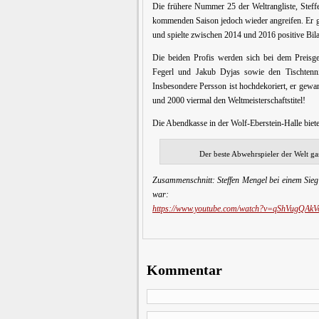
Die frühere Nummer 25 der Weltrangliste, Steffe
kommenden Saison jedoch wieder angreifen. Er ge
und spielte zwischen 2014 und 2016 positive Bila
Die beiden Profis werden sich bei dem Preisge
Fegerl und Jakub Dyjas sowie den Tischtenn
Insbesondere Persson ist hochdekoriert, er gew
und 2000 viermal den Weltmeisterschaftstitel!
Die Abendkasse in der Wolf-Eberstein-Halle biete
Der beste Abwehrspieler der Welt gas
Zusammenschnitt: Steffen Mengel bei einem Sie
war:
https://www.youtube.com/watch?v=qShVugQAkV
Kommentar