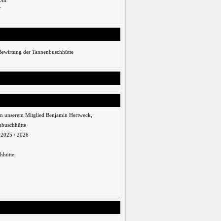
Uhr
r
 Bewirtung der Tannenbuschhütte
n unserem Mitglied Benjamin Hertweck,
nbuschhütte
n 2025 / 2026
hhütte