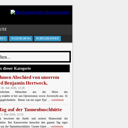
UTZ
EN 1
JUGEND (M/W)
SCHÜLER/INNEN
n dieser Kategorie
hmen Abschied von unserem
ed Benjamin Hertweck,
 28. Juli 2026, 12:28
erzlichen Menschen aus der Mitte des
ng strahlte er bei uns Optimismus sowie Zuversicht aus. Er
geglichenheit. Benni war ein super Typ! ...
weiterlesen
 Tag auf der Tannenbuschhütte
 5. Mai 2026, 12:53
bewirtete die fünfte und sechste Mannschaft die
hütte. Bei Kaiserwetter herrschte den ganzen Tag reges
 um die Tannenbuschhütte. Unsere Gäste ...
weiterlesen