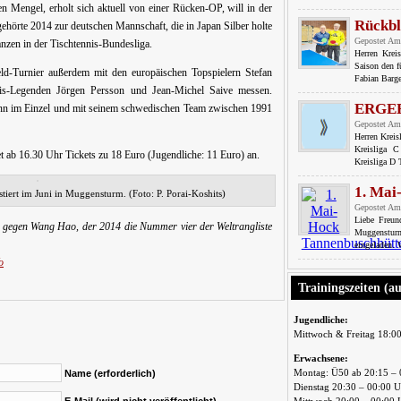
n Mengel, erholt sich aktuell von einer Rücken-OP, will in der
Rückbl
hörte 2014 zur deutschen Mannschaft, die in Japan Silber holte
Gepostet Am
nzen in der Tischtennis-Bundesliga.
Herren Krei
Saison den f
ld-Turnier außerdem mit den europäischen Topspielern Stefan
Fabian Barge
is-Legenden Jörgen Persson und Jean-Michel Saive messen.
ERGE
ann im Einzel und mit seinem schwedischen Team zwischen 1991
Gepostet Am
Herren Krei
Kreisliga 
t ab 16.30 Uhr Tickets zu 18 Euro (Jugendliche: 11 Euro) an.
Kreisliga D
1. Mai
tiert im Juni in Muggensturm. (Foto: P. Porai-Koshits)
Gepostet Am
Liebe Freu
g gegen Wang Hao, der 2014 die Nummer vier der Weltrangliste
Muggensturm
eingeladen. 
o
Trainingszeiten (a
Jugendliche:
Mittwoch & Freitag 18:0
Erwachsene:
Montag: Ü50 ab 20:15 – 
Name (erforderlich)
Dienstag 20:30 – 00:00 