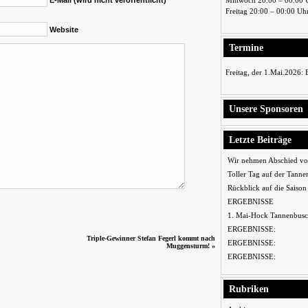
E-Mail (wird nicht veröffentlicht)
Mittwoch 20:00 – 00:00 
Freitag 20:00 – 00:00 Uh
Website
Termine
Freitag, der 1.Mai.2026:
Unsere Sponsoren
Letzte Beiträge
Wir nehmen Abschied vo
Toller Tag auf der Tanne
Rückblick auf die Saiso
ERGEBNISSE
1. Mai-Hock Tannenbusc
ERGEBNISSE:
Triple-Gewinner Stefan Fegerl kommt nach
ERGEBNISSE:
Muggensturm!
»
ERGEBNISSE:
Rubriken