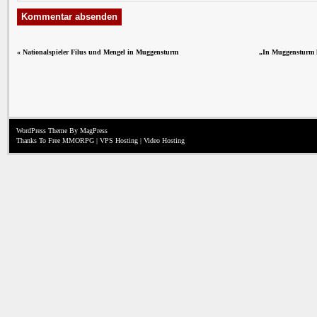
«
Nationalspieler Filus und Mengel in Muggensturm
„In Muggensturm 
WordPress Theme
By MagPress
Thanks To
Free MMORPG
|
VPS Hosting
|
Video Hosting