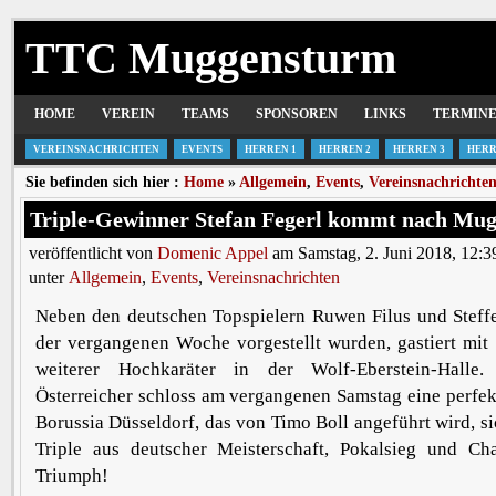
TTC Muggensturm
HOME
VEREIN
TEAMS
SPONSOREN
LINKS
TERMIN
VEREINSNACHRICHTEN
EVENTS
HERREN 1
HERREN 2
HERREN 3
HERR
Sie befinden sich hier :
Home
»
Allgemein
,
Events
,
Vereinsnachrichte
Triple-Gewinner Stefan Fegerl kommt nach Mu
veröffentlicht von
Domenic Appel
am Samstag, 2. Juni 2018, 12:3
unter
Allgemein
,
Events
,
Vereinsnachrichten
Neben den deutschen Topspielern Ruwen Filus und Steffe
der vergangenen Woche vorgestellt wurden, gastiert mit 
weiterer Hochkaräter in der Wolf-Eberstein-Halle.
Österreicher schloss am vergangenen Samstag eine perfek
Borussia Düsseldorf, das von Timo Boll angeführt wird, si
Triple aus deutscher Meisterschaft, Pokalsieg und C
Triumph!