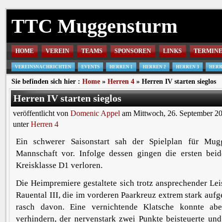
TTC Muggensturm
HOME
VEREIN
TEAMS
SPONSOREN
LINKS
TERMIN
VEREINSNACHRICHTEN
EVENTS
HERREN 1
HERREN 2
HERREN 3
HERR
Sie befinden sich hier :
Home
»
Herren 4
» Herren IV starten sieglos
Herren IV starten sieglos
veröffentlicht von
Domenic Appel
am Mittwoch, 26. September 20
unter
Herren 4
Ein schwerer Saisonstart sah der Spielplan für Mug
Mannschaft vor. Infolge dessen gingen die ersten beid
Kreisklasse D1 verloren.
Die Heimpremiere gestaltete sich trotz ansprechender Lei
Rauental III, die im vorderen Paarkreuz extrem stark aufg
rasch davon. Eine vernichtende Klatsche konnte ab
verhindern, der nervenstark zwei Punkte beisteuerte un