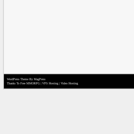
WordPress Theme
By MagPress
Thanks To
Free MMORPG
|
VPS Hosting
|
Video Hosting