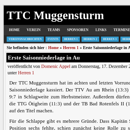
TTC Muggensturm
HOME
VEREIN
TEAMS
SPONSOREN
LINKS
TERMIN
VEREINSNACHRICHTEN
EVENTS
HERREN 1
HERREN 2
HERREN 3
HERR
Sie befinden sich hier :
Home
»
Herren 1
» Erste Saisonniederlage in 
Erste Saisonniederlage in Au
veröffentlicht von
Domenic Appel
am Donnerstag, 17. Dezember 
unter
Herren 1
Der TTC Muggensturm hat im achten und letzten Vorrunde
Saisonniederlage kassiert. Der TTV Au am Rhein (13:3) 
9:7 in Schlagweite zum Herbstmeister. Außerdem dürfen
die TTG Ötigheim (11:3) und der TB Bad Rotenfels II (
auf den Titel machen.
Für die Schlappe gibt es mehrere Gründe. Dass Kapitän 
Position sechs fehlte, schien zunächst keine Rolle zu 