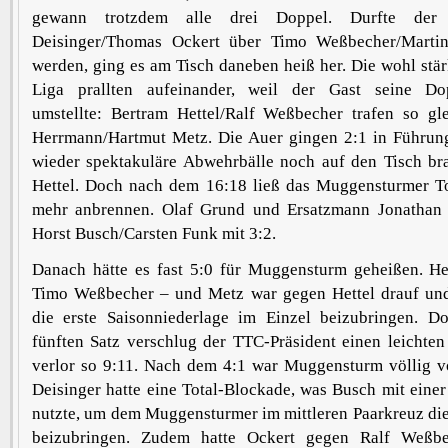
gewann trotzdem alle drei Doppel. Durfte der
Deisinger/Thomas Ockert über Timo Weßbecher/Martin
werden, ging es am Tisch daneben heiß her. Die wohl stä
Liga prallten aufeinander, weil der Gast seine Dop
umstellte: Bertram Hettel/Ralf Weßbecher trafen so gl
Herrmann/Hartmut Metz. Die Auer gingen 2:1 in Führung
wieder spektakuläre Abwehrbälle noch auf den Tisch bra
Hettel. Doch nach dem 16:18 ließ das Muggensturmer T
mehr anbrennen. Olaf Grund und Ersatzmann Jonathan
Horst Busch/Carsten Funk mit 3:2.
Danach hätte es fast 5:0 für Muggensturm geheißen. 
Timo Weßbecher – und Metz war gegen Hettel drauf un
die erste Saisonniederlage im Einzel beizubringen. 
fünften Satz verschlug der TTC-Präsident einen leichten
verlor so 9:11. Nach dem 4:1 war Muggensturm völlig vo
Deisinger hatte eine Total-Blockade, was Busch mit einer
nutzte, um dem Muggensturmer im mittleren Paarkreuz die
beizubringen. Zudem hatte Ockert gegen Ralf Weßb