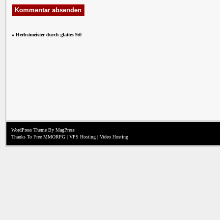
«
Herbstmeister durch glattes 9:0
WordPress Theme
By MagPress
Thanks To
Free MMORPG
|
VPS Hosting
|
Video Hosting