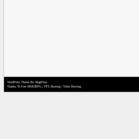
WordPress Theme
By MagPress
Thanks To
Free MMORPG
|
VPS Hosting
|
Video Hosting