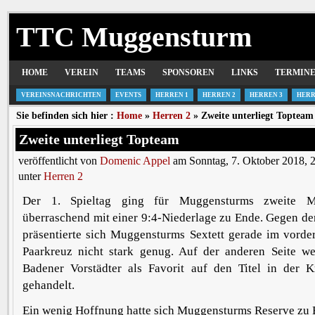
TTC Muggensturm
HOME
VEREIN
TEAMS
SPONSOREN
LINKS
TERMIN
VEREINSNACHRICHTEN
EVENTS
HERREN 1
HERREN 2
HERREN 3
HERR
Sie befinden sich hier :
Home
»
Herren 2
» Zweite unterliegt Topteam
Zweite unterliegt Topteam
veröffentlicht von
Domenic Appel
am Sonntag, 7. Oktober 2018, 
unter
Herren 2
Der 1. Spieltag ging für Muggensturms zweite Ma
überraschend mit einer 9:4-Niederlage zu Ende. Gegen d
präsentierte sich Muggensturms Sextett gerade im vorde
Paarkreuz nicht stark genug. Auf der anderen Seite w
Badener Vorstädter als Favorit auf den Titel in der K
gehandelt.
Ein wenig Hoffnung hatte sich Muggensturms Reserve zu 