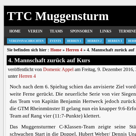
TTC Muggensturm
HOME
VEREIN
TEAMS
SPONSOREN
LINKS
TERMIN
VEREINSNACHRICHTEN
EVENTS
HERREN 1
HERREN 2
HERREN 3
HERR
Sie befinden sich hier :
Home
»
Herren 4
» 4. Mannschaft zurück auf
4. Mannschaft zurück auf Kurs
veröffentlicht von
Domenic Appel
am Freitag, 9. Dezember 2016,
unter
Herren 4
Noch nach dem 6. Spieltag schien das anvisierte Ziel vord
weite Ferne gerückt. Die neuerliche Serie von vier Siegen
das Team von Kapitän Benjamin Hertweck jedoch zurück
die GTM Rheinmünster II gelang nun ein knapper 9:6-Erfo
Team auf Rang vier (11:7-Punkte) klettert.
Das Muggensturmer C-Klassen-Team zeigte seine St
schwachen Start in die Doppel. Hubert Weber/ Dennis Un