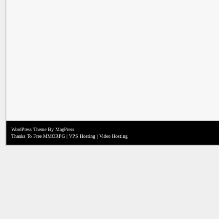
WordPress Theme
By MagPress
Thanks To
Free MMORPG
|
VPS Hosting
|
Video Hosting