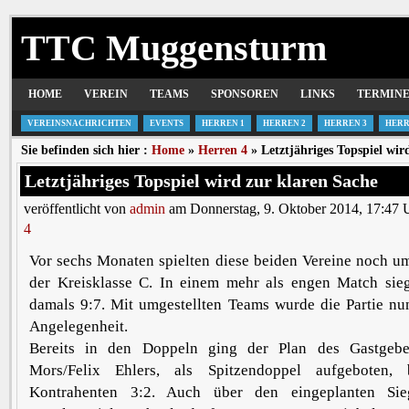
TTC Muggensturm
HOME
VEREIN
TEAMS
SPONSOREN
LINKS
TERMIN
VEREINSNACHRICHTEN
EVENTS
HERREN 1
HERREN 2
HERREN 3
HERR
Sie befinden sich hier :
Home
»
Herren 4
» Letztjähriges Topspiel wir
Letztjähriges Topspiel wird zur klaren Sache
veröffentlicht von
admin
am Donnerstag, 9. Oktober 2014, 17:47 
4
Vor sechs Monaten spielten diese beiden Vereine noch um
der Kreisklasse C. In einem mehr als engen Match si
damals 9:7. Mit umgestellten Teams wurde die Partie nu
Angelegenheit.
Bereits in den Doppeln ging der Plan des Gastgebe
Mors/Felix Ehlers, als Spitzendoppel aufgeboten,
Kontrahenten 3:2. Auch über den eingeplanten Si