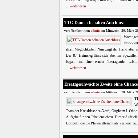
vorletzten Rang abgeschlossen, im Moment ste
...
weiterlesen
TTC-Damen behalten Anschluss
veröffentlicht von
admin
am Mittwoch, 20. März 2
Wichtig
absolvie
ihren Möglichkeiten. Nun zeigt der Trend aber n
Der 8:4-Heimsieg lässt sich aber im Speziellen
begann mit einer erneut überragenden Leis
...
weiterlesen
Ersatzgeschwächte Zweite ohne Chance
veröffentlicht von
admin
am Mittwoch, 20. März 2
TT
Wo
Team der Kreisklasse A-Nord, Ötigheim I. Ohne 
Aufgabe für den Tabellensiebten. Dieser Aufstel
Doppeln, die die Platten allesamt als Verlierer r