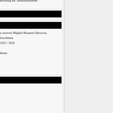
 Bewirtung der Tannenbuschhütte
n unserem Mitglied Benjamin Hertweck,
nbuschhütte
n 2025 / 2026
hhütte