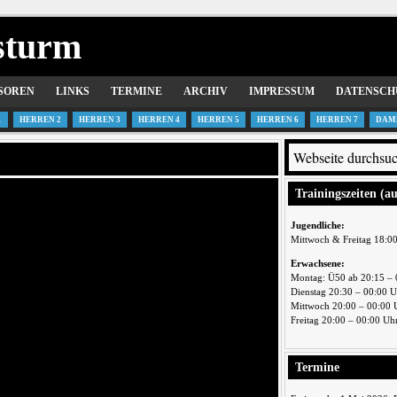
sturm
SOREN
LINKS
TERMINE
ARCHIV
IMPRESSUM
DATENSCH
1
HERREN 2
HERREN 3
HERREN 4
HERREN 5
HERREN 6
HERREN 7
DAM
Trainingszeiten (a
Jugendliche:
Mittwoch & Freitag 18:0
Erwachsene:
Montag: Ü50 ab 20:15 – 
Dienstag 20:30 – 00:00 
Mittwoch 20:00 – 00:00 
Freitag 20:00 – 00:00 Uh
Termine