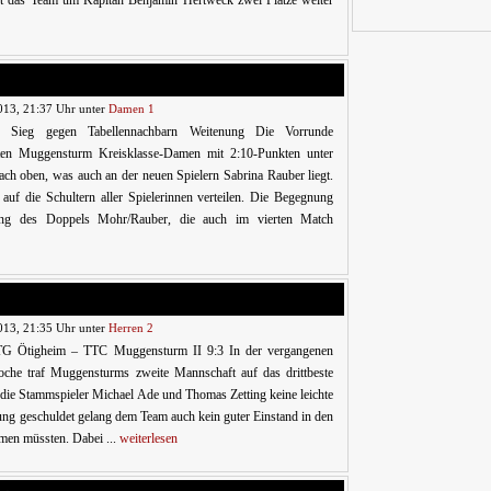
ht das Team um Kapitän Benjamin Hertweck zwei Plätze weiter
013, 21:37 Uhr unter
Damen 1
er Sieg gegen Tabellennachbarn Weitenung Die Vorrunde
rten Muggensturm Kreisklasse-Damen mit 2:10-Punkten unter
ach oben, was auch an der neuen Spielern Sabrina Rauber liegt.
 auf die Schultern aller Spielerinnen verteilen. Die Begegnung
tung des Doppels Mohr/Rauber, die auch im vierten Match
013, 21:35 Uhr unter
Herren 2
G Ötigheim – TTC Muggensturm II 9:3 In der vergangenen
che traf Muggensturms zweite Mannschaft auf das drittbeste
die Stammspieler Michael Ade und Thomas Zetting keine leichte
lung geschuldet gelang dem Team auch kein guter Einstand in den
äumen müssten. Dabei ...
weiterlesen