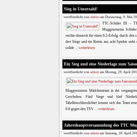
Sieg in Unterzahl!
veröffentlicht von
admin
am Donnerstag, 9. Mai 20
TTC-Schüler III – TT
Muggensturms Schüler 
reichte dennoch für einen 6:2-Erfolg, durch den 
drei Siege und ein Remis aus acht Spielen steht
solide ...
weiterlesen
Ein Sieg und eine Niederlage zum Sais
veröffentlicht von
admin
am Montag, 29. April 201
Muggensturms Mädchenteam in der vergangenen 
Geschehen. Fünf Siege und fünf Niederl
Tabellenschlusslichter konnte sich das Team er
6:0 gegen den TSV ...
weiterlesen
Jahreshauptversammlung des TTC Mu
veröffentlicht von
admin
am Samstag, 20. April 20