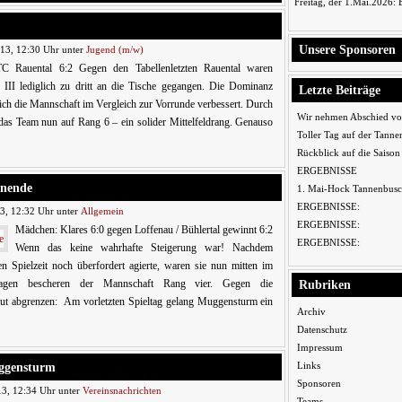
Freitag, der 1.Mai.2026:
Unsere Sponsoren
13, 12:30 Uhr unter
Jugend (m/w)
C Rauental 6:2 Gegen den Tabellenletzten Rauental waren
III lediglich zu dritt an die Tische gegangen. Die Dominanz
Letzte Beiträge
sich die Mannschaft im Vergleich zur Vorrunde verbessert. Durch
Wir nehmen Abschied vo
 das Team nun auf Rang 6 – ein solider Mittelfeldrang. Genauso
Toller Tag auf der Tanne
Rückblick auf die Saiso
ERGEBNISSE
onende
1. Mai-Hock Tannenbusc
ERGEBNISSE:
3, 12:32 Uhr unter
Allgemein
ERGEBNISSE:
Mädchen: Klares 6:0 gegen Loffenau / Bühlertal gewinnt 6:2
ERGEBNISSE:
Wenn das keine wahrhafte Steigerung war! Nachdem
Spielzeit noch überfordert agierte, waren sie nun mitten im
agen bescheren der Mannschaft Rang vier. Gegen die
Rubriken
neut abgrenzen: Am vorletzten Spieltag gelang Muggensturm ein
Archiv
Datenschutz
Impressum
ggensturm
Links
Sponsoren
13, 12:34 Uhr unter
Vereinsnachrichten
Teams