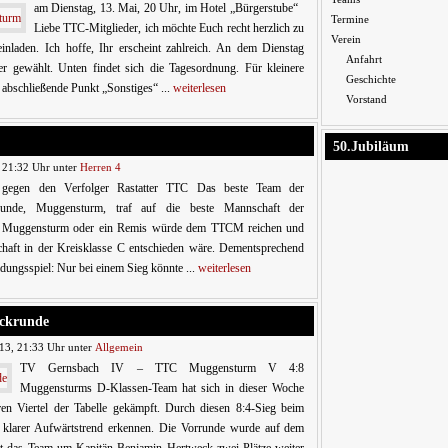
am Dienstag, 13. Mai, 20 Uhr, im Hotel „Bürgerstube“
Termine
Liebe TTC-Mitglieder, ich möchte Euch recht herzlich zu
Verein
nladen. Ich hoffe, Ihr erscheint zahlreich. An dem Dienstag
Anfahrt
r gewählt. Unten findet sich die Tagesordnung. Für kleinere
Geschichte
 abschließende Punkt „Sonstiges“ ...
weiterlesen
Vorstand
50.Jubiläum
, 21:32 Uhr unter
Herren 4
 gegen den Verfolger Rastatter TTC Das beste Team der
runde, Muggensturm, traf auf die beste Mannschaft der
am Muggensturm oder ein Remis würde dem TTCM reichen und
schaft in der Kreisklasse C entschieden wäre. Dementsprechend
dungsspiel: Nur bei einem Sieg könnte ...
weiterlesen
ückrunde
13, 21:33 Uhr unter
Allgemein
TV Gernsbach IV – TTC Muggensturm V 4:8
Muggensturms D-Klassen-Team hat sich in dieser Woche
en Viertel der Tabelle gekämpft. Durch diesen 8:4-Sieg beim
in klarer Aufwärtstrend erkennen. Die Vorrunde wurde auf dem