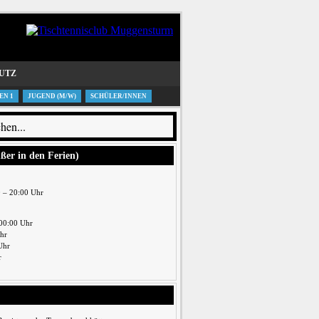
UTZ
EN 1
JUGEND (M/W)
SCHÜLER/INNEN
ußer in den Ferien)
0 – 20:00 Uhr
00:00 Uhr
Uhr
Uhr
r