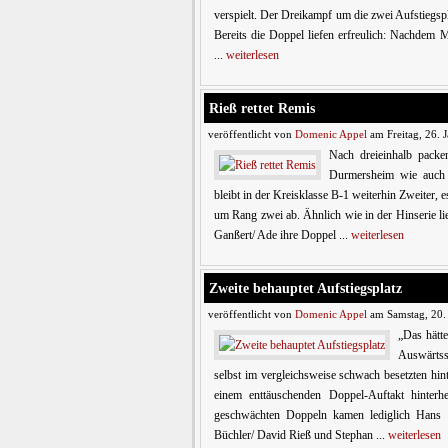
verspielt. Der Dreikampf um die zwei Aufstiegs
Bereits die Doppel liefen erfreulich: Nachdem M
...
weiterlesen
Rieß rettet Remis
veröffentlicht von
Domenic Appel
am Freitag, 26. 
Nach dreieinhalb pack
Durmersheim wie auch 
bleibt in der Kreisklasse B-1 weiterhin Zweiter
um Rang zwei ab. Ähnlich wie in der Hinserie li
Ganßert/ Ade ihre Doppel ...
weiterlesen
Zweite behauptet Aufstiegsplatz
veröffentlicht von
Domenic Appel
am Samstag, 20.
„Das hätte
Auswärtss
selbst im vergleichsweise schwach besetzten hi
einem enttäuschenden Doppel-Auftakt hinterh
geschwächten Doppeln kamen lediglich Hans W
Büchler/ David Rieß und Stephan ...
weiterlesen