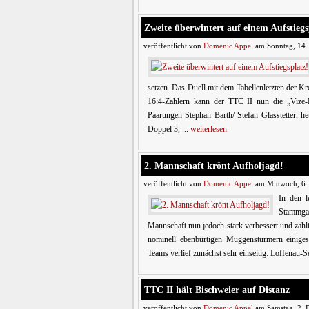
Zweite überwintert auf einem Aufstiegs
veröffentlicht von
Domenic Appel
am Sonntag, 14.
setzen. Das Duell mit dem Tabellenletzten der Kr
16:4-Zählern kann der TTC II nun die „Vize-H
Paarungen Stephan Barth/ Stefan Glasstetter, h
Doppel 3, ...
weiterlesen
2. Mannschaft krönt Aufholjagd!
veröffentlicht von
Domenic Appel
am Mittwoch, 6.
In den l
Stammgas
Mannschaft nun jedoch stark verbessert und zähl
nominell ebenbürtigen Muggensturmern einiges
Teams verlief zunächst sehr einseitig: Loffenau-Se
TTC II hält Bischweier auf Distanz
veröffentlicht von
Domenic Appel
am Samstag, 2. 