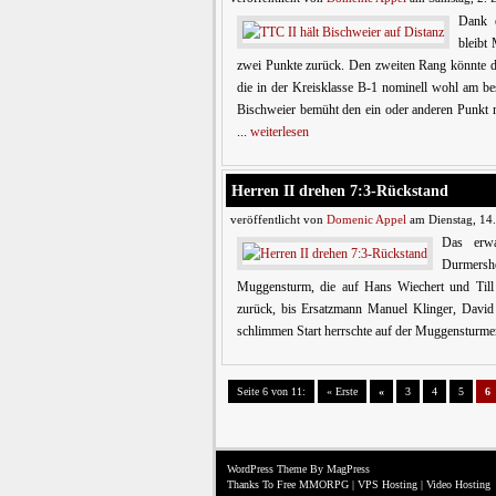
Dank e
bleibt
zwei Punkte zurück. Den zweiten Rang könnte d
die in der Kreisklasse B-1 nominell wohl am be
Bischweier bemüht den ein oder anderen Punkt m
...
weiterlesen
Herren II drehen 7:3-Rückstand
veröffentlicht von
Domenic Appel
am Dienstag, 14
Das erwa
Durmershe
Muggensturm, die auf Hans Wiechert und Till 
zurück, bis Ersatzmann Manuel Klinger, David
schlimmen Start herrschte auf der Muggensturmer
Seite 6 von 11:
« Erste
«
3
4
5
6
WordPress Theme
By MagPress
Thanks To
Free MMORPG
|
VPS Hosting
|
Video Hosting