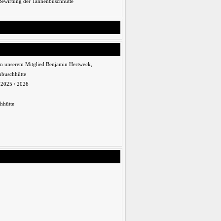
 Bewirtung der Tannenbuschhütte
n unserem Mitglied Benjamin Hertweck,
nbuschhütte
n 2025 / 2026
hhütte