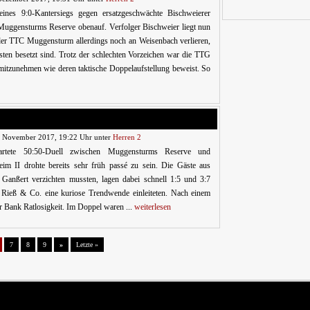
ines 9:0-Kantersiegs gegen ersatzgeschwächte Bischweierer
 Muggensturms Reserve obenauf. Verfolger Bischweier liegt nun
er TTC Muggensturm allerdings noch an Weisenbach verlieren,
sten besetzt sind. Trotz der schlechten Vorzeichen war die TTG
itzunehmen wie deren taktische Doppelaufstellung beweist. So
. November 2017, 19:22 Uhr unter
Herren 2
rtete 50:50-Duell zwischen Muggensturms Reserve und
im II drohte bereits sehr früh passé zu sein. Die Gäste aus
Ganßert verzichten mussten, lagen dabei schnell 1:5 und 3:7
 Rieß & Co. eine kuriose Trendwende einleiteten. Nach einem
 Bank Ratlosigkeit. Im Doppel waren ...
weiterlesen
7
8
9
»
Letzte »