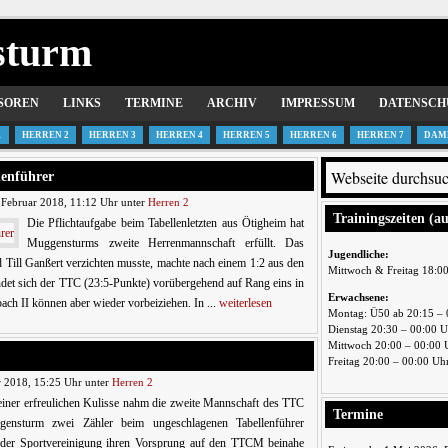
sturm
SOREN
LINKS
TERMINE
ARCHIV
IMPRESSUM
DATENSCH
1
HERREN 2
HERREN 3
HERREN 4
HERREN 5
HERREN 6
HERREN 7
DAM
lenführer
 Februar 2018, 11:12 Uhr unter
Herren 2
Trainingszeiten (a
Die Pflichtaufgabe beim Tabellenletzten aus Ötigheim hat
Muggensturms zweite Herrenmannschaft erfüllt. Das
Jugendliche:
d Till Ganßert verzichten musste, machte nach einem 1:2 aus den
Mittwoch & Freitag 18:0
ndet sich der TTC (23:5-Punkte) vorübergehend auf Rang eins in
Erwachsene:
ch II können aber wieder vorbeiziehen. In ...
weiterlesen
Montag: Ü50 ab 20:15 – 
Dienstag 20:30 – 00:00 
Mittwoch 20:00 – 00:00 
Freitag 20:00 – 00:00 Uh
r 2018, 15:25 Uhr unter
Herren 2
einer erfreulichen Kulisse nahm die zweite Mannschaft des TTC
Termine
ensturm zwei Zähler beim ungeschlagenen Tabellenführer
t der Sportvereinigung ihren Vorsprung auf den TTCM beinahe