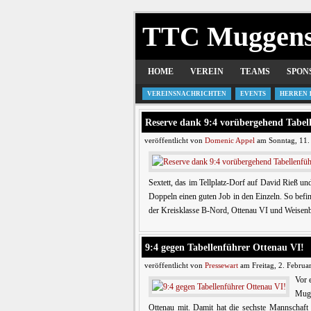
TTC Muggen
HOME
VEREIN
TEAMS
SPON
VEREINSNACHRICHTEN
EVENTS
HERREN 
Reserve dank 9:4 vorübergehend Tabel
veröffentlicht von
Domenic Appel
am Sonntag, 11.
Sextett, das im Tellplatz-Dorf auf David Rieß un
Doppeln einen guten Job in den Einzeln. So befi
der Kreisklasse B-Nord, Ottenau VI und Weisenba
9:4 gegen Tabellenführer Ottenau VI!
veröffentlicht von
Pressewart
am Freitag, 2. Februa
Vor 
Mugg
Ottenau mit. Damit hat die sechste Mannschaf