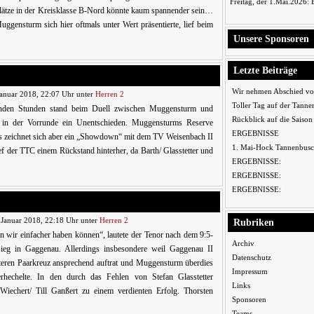
Freitag, der 1.Mai.2026:
plätze in der Kreisklasse B-Nord könnte kaum spannender sein…
uggensturm sich hier oftmals unter Wert präsentierte, lief beim
Unsere Sponsoren
Letzte Beiträge
Wir nehmen Abschied vo
Januar 2018, 22:07 Uhr unter
Herren 2
Toller Tag auf der Tanne
enden Stunden stand beim Duell zwischen Muggensturm und
Rückblick auf die Saiso
in der Vorrunde ein Unentschieden. Muggensturms Reserve
ERGEBNISSE
, es zeichnet sich aber ein „Showdown“ mit dem TV Weisenbach II
1. Mai-Hock Tannenbusc
ef der TTC einem Rückstand hinterher, da Barth/ Glasstetter und
ERGEBNISSE:
ERGEBNISSE:
ERGEBNISSE:
 Januar 2018, 22:18 Uhr unter
Herren 2
Rubriken
n wir einfacher haben können“, lautete der Tenor nach dem 9:5-
Archiv
ieg in Gaggenau. Allerdings insbesondere weil Gaggenau II
Datenschutz
nteren Paarkreuz ansprechend auftrat und Muggensturm überdies
Impressum
erhechelte. In den durch das Fehlen von Stefan Glasstetter
Links
iechert/ Till Ganßert zu einem verdienten Erfolg. Thorsten
Sponsoren
Teams