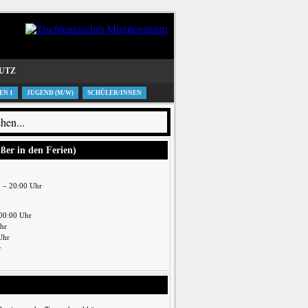
UTZ
EN 1
JUGEND (M/W)
SCHÜLER/INNEN
ußer in den Ferien)
0 – 20:00 Uhr
00:00 Uhr
Uhr
Uhr
r