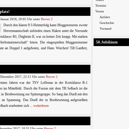
Termine
platz!
Verein
Anfahrt
 Januar 2018, 20:05 Uhr unter
Herren 2
Geschichte
Durch den klaren 9:3-Heimerfolg kann Muggensturms zweite
Vorstand
Herrenmannschaft zufrieden einen Haken unter die Vorrunde
eisklasse B1, Ötigheim II, war zu keiner Zeit knapp. Mit starken
50.Jubiläum
erbstmeisterschaft“ feiern. Die eingespielten Muggensturmer
eute an Doppel 1 aufgeboten, und Hans Wiechert/ Till Ganßert,
 Dezember 2017, 22:11 Uhr unter
Herren 2
etzten Jahren war der TSV Loffenau in der Kreisklasse B-1
t im Mittelfeld. Durch die Fusion mit dem TB Selbach ist die
t in Bestbesetzung zur Spitzengruppe. So barg das Duell mit den
 an Spannung. Das Duell der in Bestbesetzung aufgestellten
lbach erarbeitete sich ...
weiterlesen
Dezember 2017, 10:31 Uhr unter
Herren 2