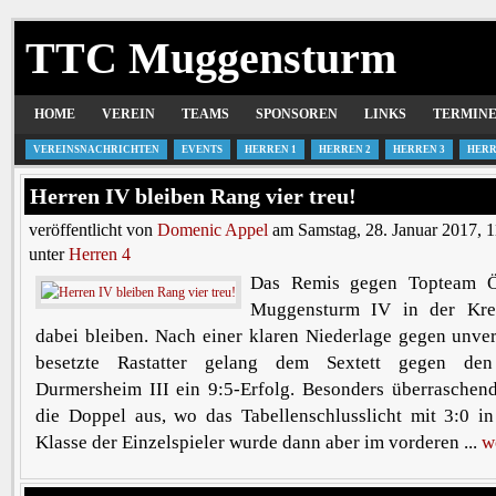
TTC Muggensturm
HOME
VEREIN
TEAMS
SPONSOREN
LINKS
TERMIN
VEREINSNACHRICHTEN
EVENTS
HERREN 1
HERREN 2
HERREN 3
HERR
Herren IV bleiben Rang vier treu!
veröffentlicht von
Domenic Appel
am Samstag, 28. Januar 2017, 
unter
Herren 4
Das Remis gegen Topteam Öt
Muggensturm IV in der Kre
dabei bleiben. Nach einer klaren Niederlage gegen unve
besetzte Rastatter gelang dem Sextett gegen den 
Durmersheim III ein 9:5-Erfolg. Besonders überraschend 
die Doppel aus, wo das Tabellenschlusslicht mit 3:0 in
Klasse der Einzelspieler wurde dann aber im vorderen ...
w