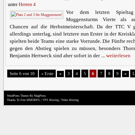
unter
Herren 4
Vor dem letzten Spieltag
Muggensturms Vierte als a
Chancen auf die Herbstmeisterschaft. Da der TTC V 
allerdings unterlag, sind letztere nun Erster in der Kreisk
spielten beide Teams eine starke Vorrunde. Die Fünfte rec
gegen den Abstieg spielen zu müssen, besonders Thor
Benjamin Hertweck sind aber sofort in der ...
weiterlesen
Seite 6 von 10:
« Erste
«
3
4
5
6
7
8
9
»
L
WordPress Theme
By MagPress
Thanks To
Free MMORPG
|
VPS Hosting
|
Video Hosting