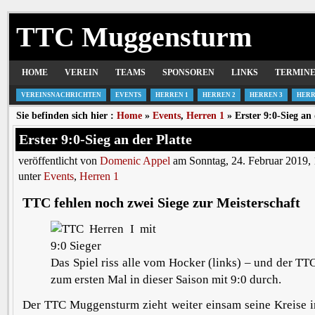
TTC Muggensturm
HOME
VEREIN
TEAMS
SPONSOREN
LINKS
TERMIN
VEREINSNACHRICHTEN
EVENTS
HERREN 1
HERREN 2
HERREN 3
HERR
Sie befinden sich hier :
Home
»
Events
,
Herren 1
» Erster 9:0-Sieg an 
Erster 9:0-Sieg an der Platte
veröffentlicht von
Domenic Appel
am Sonntag, 24. Februar 2019,
unter
Events
,
Herren 1
TTC fehlen noch zwei Siege zur Meisterschaft
Das Spiel riss alle vom Hocker (links) – und der TTC
zum ersten Mal in dieser Saison mit 9:0 durch.
Der TTC Muggensturm zieht weiter einsam seine Kreise i